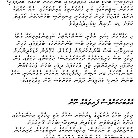
އިނގިރޭސި ބަހަކީ ބައެއް ޙާލަތްތަކުގައި ބޭނުންކުރާ ބަހެއްގެ ބަދަލުގައި،
އަމުދުން ސިޓީތަކުގައި އަދި މެދުފަންތީގެ ޢާއިލާތަކުގައި، އެއް ކުއްޖަކު
އަނެއް ކުއްޖަކާ މުޅިން މޮށިއުޅެނީ އިނގިރޭސި ބަހުންކަމަށް ވެފައިވާ
ކަމަށް ޑރ ނާޝިޔާ ކިޔައިދެއްވިއެވެ.
މި މަފްހޫމަށް ކިޔައި އުޅެނީ ސަބްޓްރެކްޓިވް ބައިލިންގުއިލިޒަމް އެވެ؛
އިނގިރޭސި ބަހާއެކު ދިވެހި ބަސް ބޭނުންކުރުމުގެ ބަދަލުގައި މުޅިން
އިނގިރޭސި ބަސް ބޭނުންކުރަމުން ފެށުމެވެ. އެގޮތުން ކުޑަކުދިންނަށް
ދިވެހި ބަސް ފަރިތަކަމާއެކު ދޭހަކުރެވުނަސް، ޖަޒުބާތާއި މަޖަލާއި ފުން
ޚިޔާލާއި ފިކުރިއްޔާތާއި ޒާތީ ވާހަކަތައް ދިވެހި ބަހުން ފައުޅުކުރާން
ނުއެނގޭކަމަށް ޑރ ނާޝިޔާ ވިދާޅުވިއެވެ. އެކަމުން އެފެންނަނީ ބަހުގެ
ބޭނުން ކެނޑި، ގެއްލިގެން ދާތަން ކަމަށްވެސް އޭނާ ވިދާޅުވިއެވެ.
އެއްބަހަކަށްވެސް ފަރިތައެއް ނޫން
ދިވެހި ބަހުގެ އެކެޑެމީގެ ޑިރެކްޓަރ ޝަހުމާ ޢަލީ ވިދާޅުވީ މިކަންތަކުގައި
އެންމެ ޢަޖައިބުވަނީ ކުޑަކުދިން އިނގިރޭސިބަހުން މޮށިއުޅުން
ޢާންމިުވެފައި ވާ ނަމަވެސް، އިމްތިޙާނުތަކުގެ ނަތީޖާތަކުން ދަރިވަރުން
އިނގިރޭސިބަހަށް މޮޅު ނޫންކަން ދައްކައިދޭ ކަމެވެ.