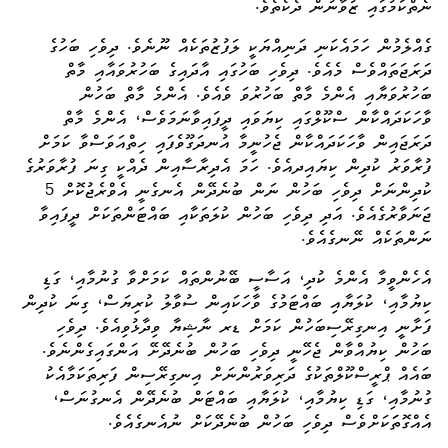
ނެތްކަމުގައި ޒުވާނުން ދެކެތެވެ.
ގެއްލެމުން ހަމައެކަނި ދަނިއްޔަކީ ލަފުޒުތަކެއް ނޫނެވެ. ދިވެހި ބަހުގެ
ދަރަޖަތައްވެސް މެއެވެ. ދިވެހި ބަހުގައި އާދައިގެ ބަހުރުވައާއި މާތް
ބަހުރުވަޔާއި އެންމެ މާތް ބަހުރުވަ ވެއެވެ. އެންމެ މާތް ބަހުން
ވާހަކަދައްކާން ސްކޫލްގައި ކިޔަވައި ދީފައިވާނަމަވެސް، އެންމެ މާތް
ދަރަޖައިން ވާހަކަދައްކާން ޖެހުނީމާ އުނދަގޫވެފައި ހިތްއަވަސްވާ ކަމަށް
ފުރާވަރު ކުދިން ކިޔައިދއެވެ. ހަމަ އެދިރާސާއިން ދެއްކީ ގިނަ ފުރާވަރުގެ
ކުދިންނަށް ދިވެހި ބަހުން ނަން ބުނެދޭން އެނގެނީ އެވްރެޖުކޮށް 5
ޖަނަވާރުގެއެވެ. އަދި ދިވެހި ބަހުން ކުލަތަކާއި ބައްޓަންތަކަށް ދީފައިވާ
ނަންތަކެއް ނޭނގެއެވެ.
އެހެންވީމާ އެންމެ ކުދި، އަސާސީ ބޭނުންތައް ކަމަށްވާ ގުނުމާއި، ގަޑި
ކިޔުމާއި، ކުލަޔާއި ބައްޓަމުގެ ވާހަކައިން ސުވާލު ކުރިޔަސް، ގިނަ ކުދިން
ފަށާނީ އިނގިރޭސިބަހުން ކަމަށް ޑރ ނާޝިޔާ ވިދާޅުވިއެވެ. ދިވެހި
ބަހުން ކިޔުއްވާން ޖެހޭނީ ދިވެހި ބަހުން ބުނެދޭށޭ އަންގައިގެންނެވެ.
ބައެއް ޕްރީސްކޫލްތަކުގެ ދަރިވަރުންނަށް އިނގިރޭސިން ފަރިތަކަމާއެކު
ގުނުމާއި، ގަޑި ކިޔުމާއި، ކުލަޔާއި ބައްޓަން ބުނެދޭން އެނގުނަސް،
އެއްގޮތަަކަށްވެސް ދިވެހި ބަހުން ބުނެދޭކަށް ނުއެނގެއެވެ.