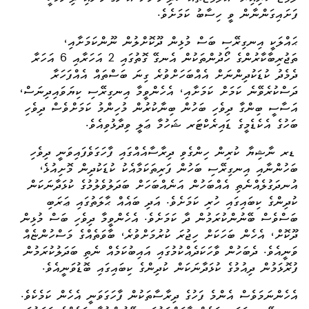
ފަށައިގަންނާން ވީ ހިސާބު ކަމަށެވެ.
ޙައްލަކީ އިނގިރޭސި ބަސް މުޅިން ދޫކޮށްލުން ނޫންކަމަށާއި،
ތަޖުރިބާކާރުންގެ ހޯދުންތަކުން އެނގޭ ގޮތުގައި 2 އަހަރާއި 6 އަހަރާ
ދެމެދު ކުޑަކުދިންނަށް އެއްބަހަށްވުރެ ގިނަ ބަސްތައް އެއްފަހަރާ
ދަސްކުރެވޭނެ ކަމަށް ކަމަށާއި، އެހެންވީމާ އިނގިރޭސި ކިޔަވައިދިނަސް،
އަސާސީ ބިންގާ ދިވެހި ބަހުން ބިނާކުރުން މުހިންމު ކަމަށްވެސް ދިވެހި
ބަހުގެ އެކެޑެމީގެ ޑައިރެކްޓަރ ޝަހުމާ ޢަލީ ވިދާޅުވިއެވެ.
ޑރ ނާޝިޔާ ކުރިން ހިންގެވި ދިރާސާއެއްގައި ފާހަގަވެފައިވަނީ ދިވެހި
ބަހުންނާއި އިނގިރޭސި ބަހުން ފަރިތަކަމާއެކު ކުޑަކުދިން މޮށިއުޅެ،
އުނދަގުލެއްނެތި އެއްބަހުން އަނެއްބަހަށް ބަދަލުވެލުމުގެ ކުޅަދާނަކަން
ކުދިންގެ ކިބައިގައި ހުރި ކަމަށެވެ. އަދި ބައެއް ޙާލަތުގައި ޢަރަބި
ބަސްވެސް ބޭނުންކުރަމުން ދާ ކަމަށެވެ. އެހެންވީމާ ދިވެހި ބަސް މުޅިން
ދޫކޮށް، އެހެން ބަހަކަށް ހިޖުރަ ކުރުމަށްވުރެ، ބާވަތެއްގެ މަސްހުންޏެއް
ވަނީއެވެ. ދެބަހުން ވާހަކަދެއްކުމުގައި އައިބުކަމެއް ނެތި ބަދަލުކުރަމުން
ފުރޮޅަމުން ދިއުމުގެ ކުޅަދާނަކަން ކުދިންގެ ކިބައިގައި ބޮޑުވަނީއެވެ.
އެހެންނަމަވެސް އެންމެ ފަހުގެ ދިރާސާތަކުން ފާހަގަވަނީ އެހެން ކަމެކެވެ.