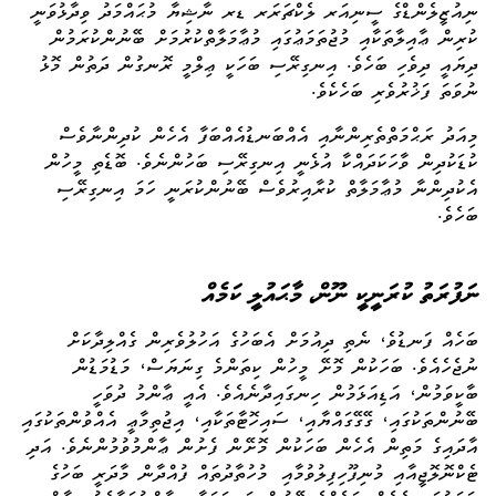
ނިއުޒީލެންޑްގެ ސީނިއަރ ލެކްޗަރަރ ޑރ ނާޝިޔާ މުޙައްމަދު ވިދާޅުވަނީ
ކުރިން ޢާއިލާތަކާއި މުޖުތަމަޢުގައި މުޢާމަލާތްކުރުމަށް ބޭނުންކުރަމުން
ދިޔައީ ދިވެހި ބަހެވެ. އިނގިރޭސި ބަހަކީ ޢިލްމީ ރޮނގުން ދަތުން މޮޅު
ނުވަތަ ފަޚުރުވެރި ބަހެކެވެ.
މިއަދު ރަޙްމަތްތެރިންނާއި އެއްބަނޑުއެއްބަފާ އެހެން ކުދިންނާވެސް
ކުޑަކުދިން ވާހަކަދައްކާ އުޅެނީ އިނގިރޭސި ބަހުންނެވެ. ބޮޑެތި މީހުން
އެކުދިންނާ މުޢާމަލާތް ކުރާއިރުވެސް ބޭނުންކުރަނީ ހަމަ އިނގިރޭސި
ބަހެވެ.
ނަފުރަތު ކުރަނީކީ ނޫން، މާޙައުލީ ކަމެއް
ބަހެއް ފަނޑުވެ، ނެތި ދިއުމަށް އެބަހުގެ އަހުލުވެރިން ގެއްލިދާކަށް
ނުޖެހެއެވެ. ބަހަކުން މޮށޭ މީހުން ކިތަންމެ ގިނަޔަސް، މަޑުމަޑުން
ބާކީވަމުން، އަޑިއަޅަމުން ހިނގައިދާނެއެވެ. އެއީ ޢާންމު ދުވަހީ
ބޭނުންތަކުގައި، ގޭގޭގައްޔާއި، ސައިހޮޓާތަކާއި، އިޖުތިމާޢީ އެއްވުންތަކުގައި
އާދައިގެ މަތިން އެހެން ބަހަކުން މޮށޭން ފެށުން ޢާންމުވުމުންނެވެ. އަދި
ޓެކްނޮލޮޖީއާއި މުނިފޫހިފިލުވުމާއި މުހުތާދުތައް ފުއްދާން މާދަރީ ބަހުގެ