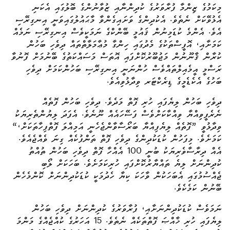
މިކަމުގެ ޒިންމާ ފުރާވަރުގެ ކުދިންނާއި ޒުވާނުންގެ ބޮލުގައި އެކަނި
އެޅުވޭކަށް ނެތެވެ. އެކުދިންގެ ވަށައިގެންވާ މާޙައުލުގައިވަނީ އިނގިރޭސި
އެވެ. އެންމެ ކުޑަމިނުން ޤައުމީ ބޭންކްގެ ނަމަކީވެސް އިނގިރޭސި ނަމެއް
ކަމަށާއި، އޮފީސްތަކުގެ މެދުގައި ހިންގާ މުޢާމަލާތްތައް ދިވެހި ބަހުން
ކުރާން ޤާނޫނުން މަޖުބޫރުކޮށްފައި އޮތަސް މަސައްކަތުގެ ބޭނުމަށް ފޮނުވާ
ރަސްމީ އީމެއިލްތައްވެސް ހުންނަނީ އިނގިރޭސި ބަހުންކަމަށް ދިވެހި
ބަހުގެ އެކެޑެމީގެ ޑިރެކްޓަރ ވިދާޅުވިއެވެ.
ދިވެހި ބަހުން ލިޔެފައި ހުރި ފޮތް މަދެވެ. ދިވެހި ބަހުން ފޮތެއް
ނެރެފީވިއްޔާ ވިއްކާކަށްވެސް ފަސޭހައެއް ނޫނެވެ. އެފަދަ ލިޔުންތެރިޔަކު
ވިދާޅުވީ ”ފޮތެއް ލިޔެފިއްޔާ ބަރޯސާވާންޖެހެނީ އަމިއްލަ ފޮތްފިހާތަކަށް،“
ކަމަށެވެ. މިފަހުން ކުޑަކުދިންގެ ދިވެހި ފޮތް ތަންފުކެއް ގިނަ ވެއްޖެއެވެ.
އެއް ދިރާސާވެރިޔަކު ބުނީ 100 އެއްހާ ފޮތް ދިވެހި ބަހުން ތުއްތު
ކުދިންނަށް ލިޔެ ތައްޔާރުކޮށްފައި ހުރިކަމަަށެވެ. ބަހަކަށް ލޯބި
ޖެއްސުމުގައި އެބަހަކުން ވާހަކަ ކިޔާ ހެދުމަކީ ކުޑަކުދިންނަށް ކޮންމެހެން
ބޭނުން ކަމެކެވެ.
ނަމަވެސް ކުޑަކުދިންނަށާއި، ފުރާވަރުގެ ކުދިންނަށް ދިވެހި ބަހުން
ލިޔެފައި ހުރި ޚާއްޞަ ފޮތްތަކެއް ނެތެވެ. 15 އަހަރުގެ ކުއްޖެއްގެ މަންމަ