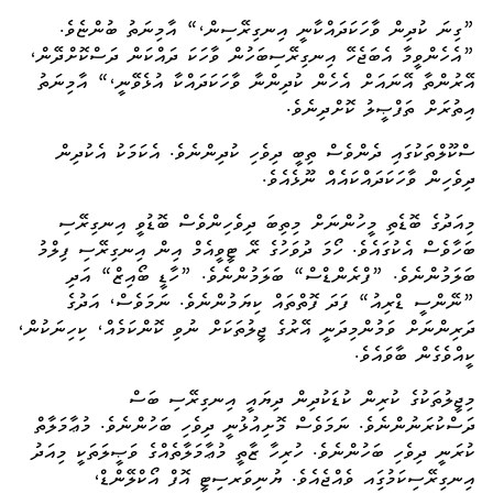
”ގިނަ ކުދިން ވާހަކަދައްކާނީ އިނގިރޭސިން،“ އާމިނަތު ބުންޏެވެ.
”އެހެންވީމާ އެބަޖެހޭ އިނގިރޭސިބަހުން ވާހަކަ ދައްކަން ދަސްކޮށްދޭން،
އޭރުންތާ އޭނައަށް އެހެން ކުދިންނާ ވާހަކަދައްކާ އުޅެވޭނީ،“ އާމިނަތު
އިތުރަށް ތަފްޞީލު ކޮށްދިނެވެ.
ސްކޫލްތަކުގައި ދެންވެސް ތިބީ ދިވެހި ކުދިންނެވެ. އެކަމަކު އެކުދިން
ދިވެހިން ވާހަކަދައްކައެއް ނޫޅެއެވެ.
މިއަދުގެ ބޮޑެތި މީހުންނަށް މިތިބަ ދިވެހިންވެސް ބޮޑުވީ އިނގިރޭސި
ބަހާވެސް އެކުގައެވެ. ހޯމަ ދުވަހުގެ ރޭ ޓީވީއެމް އިން އިނގިރޭސި ފިލްމު
ބަލަމުންނެވެ. ”ފްރެންޑްސް“ ބަލަމުންނެވެ. ”ހާޑީ ބޯއިޒް“ އަދި
”ނޭންސީ ޑްރިއު“ ފަދަ ފޮތްތައް ކިޔަމުންނެވެ. ނަމަވެސް، އަދުގެ
ދަރިންނަށް ވަމުންމިދަނީ އޭރުގެ ޖީލުތަކަށް ނުވި ކޮންކަމެއް، ކިހިނަކުން،
ކީއްވެގެން ބާވައެވެ.
މިޖީލުތަކުގެ ކުރިން ކުޑަކުދިން ދިޔައީ އިނގިރޭސި ބަސް
ދަސްކުރަނުންނެވެ. ނަމަވެސް މޮށިއުޅުނީ ދިވެހި ބަހުންނެވެ. މުޢާމަލާތް
ކުރަނީ ދިވެހި ބަހުންނެވެ. ހުރިހާ ޒާތީ މުޢާމަލާތެއްގެ ވަޞީލަތަކީ މިއަދު
އިނގިރޭސިކަމުގަިއ ވެއްޖެއެވެ. ޔުނިވަރސިޓީ އޮފް އޯކްލޭންޑް،