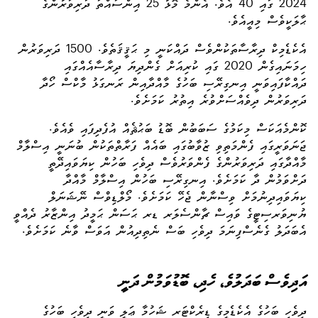
2024 ގައި 40 އެވެ. އެންމެ މޮޅު 25 އިންސައްތަ ދަރިވަރުންގެ
ޙާލަކީވެސް މިއީއެވެ.
އެކެޑެމިކް ދިރާސާތަކުންވެސް ދައްކަނީ މި ޙަޤީޤަތެވެ. 1500 ދަރިވަރުން
ހިމަނައިގެން 2020 ގައި ކުރިއަށް ގެންދިޔަ ދިރާސާއެއްގައި
ދައްކާފައިވަނީ
އިނގިރޭސި ބަހުގެ މާއްދާއިން ރަނގަޅު މާކްސް ހޯދާ
ދަރިވަރުން ދިވެއްސަށްވުރެ އިތުރު ކަމަށެވެ.
ކޮންމެއަކަސް މިކަމުގެ ސަބަބުން ބޮޑު ބަޙުޘެއް
އުފެދިފައި
ވެއެވެ.
ޖަނަވަރީގައި ފެންމަތިވި ޒުވާބުގައި ބައެއް ފަރާތްތަކުން ބުނަނީ އިސްލާމް
މާއްދާގައި ދަރިވަރުންގެ ފެންވަރުވެސް ދިވެހި ބަހުން ކިޔަވައިދޭތީ
ދަށްވަމުން ދާ ކަމަށެވެ. އިނގިރޭސި ބަހުން އިސްލާމް މާއްދާ
ކިޔަވައިދިނުމަށް
ވިސްނާން ޖެހޭ
ކަމަށެވެ. މޯލްޑިވްސް ނޭޝަނަލް
ޔުނިވަރސިޓީގެ ވައިސް ޗާންސެލަރ ޑރ ޙަސަން ޙަމީދު
އިންޒާރު
ދެއްވީ
އެބަދަލު ގެނެސްފިނަމަ ދިވެހި ބަސް ނެތިދިއުން އަވަސް ވާނެ ކަމަށެވެ.
އަދިވެސް ބަދަލުވެ، ހެދި، ބޮޑުވަމުން ދަނީ
ދިވެހި ބަހުގެ އެކެޑެމީގެ ޑިރެކްޓަރ ޝަހުމާ ޢަލީ ވަނީ ދިވެހި ބަހުގެ