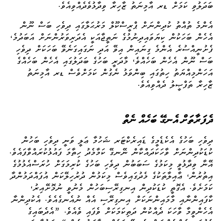
ބަދަލުވި ކަމަށް ޑރ އާމިނަތު ޒާހިރާ ވިދާޅުވެދެއްވިއެވެ.
އެންމެ ތުއްތު ކުދިންނަށް ޕްރީސްކޫލް މަރުޙަލާގައި ދިވެހި ބަސް ނޫން
އެހެން ބަހަކުން ކިޔަވައިދިނުމުގެ ނަތީޖާއަކީ އެދަރިވަރުންނަށް އަބަދުމެ،
ފެށުނީއްސުރެ އެންމެ ގިނައިން އިވޭ އަދި ނަގައިގަނެވޭ ބަހަކަށް ދިވެހި
ބަސް ނޫން އެހެން ބަހެއްވެ، މާދަރީ ބަހުގެ ބަދަލުގައި އެހެން ބަހެއްގެ
އަހަންމިއްޔަތު ހިތުގައި ބިންވަޅު ނެގުން ކަމަށްވެސް ޑރ އާމިނަތު
ޒާހިރާ ތަފްޞީލު ދެއްވިއެވެ.
ދެފަރާތަށް އެނގޭ ބަހެއް ނެތް
ދިވެހި ބަހުގެ އެކެޑެމީގެ ޑައިރެކްޓަރ ޝަހުމާ ޢަލީ ވަނީ ދިވެހި ބަހުން
ކުޑަކުދިންނަށް ވާހަކަދައްކާން ނޭނގޭ ކަމާމެދު ހިތާމަ ފައުޅުކުރައްވާފައެވެ.
އޭނާ ވިދާޅުވީ މިކަމުގެ ސަބަބުން ދިވެހި ބަހުގެ ކުރިމަގަށް ހުރަސްއެޅުމުގެ
އިތުރުން، ޢާއިލާތަކުގެ މެދުގައިވެސް މިކަމުން ދުރުހިލޭކަން އުފައްދަމުންދާ
ކަމަށެވެ. އެގޮތީ ކުޑަކުދިން އިނގިރޭސިބަހުން މެނުވީ ނުމޮށޭއިރު،
ކާފައިންނާއި މާމައިންނަކަށް އިނގިރޭސި އެއް ނުއެނގެއެވެ. އެކުދިންނާ
އެހެންވީމާ ވާހަކަ ދެއްކުން ދަތިކަމަކަށް ވެފައި ވެއެވެ. ”އެދެބައިގެ