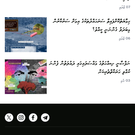
07 ޖުލައި
ޙިމާޔަތްކޮށްފައިވާ ސަރަޙައްދުތަކުގެ އިމަށް ސަރުކާރުން
މިބަދަލު ގެންނަނީ ކީއްވެ؟
06 ޖުލައި
ނަފްސާނީ ޞިއްޙަތުގެ މައްސަލައިގައި ދައުލަތުން ފެންނަ
ކުއްލި ޙަރަކާތްތެރިކަން
03 މެއި