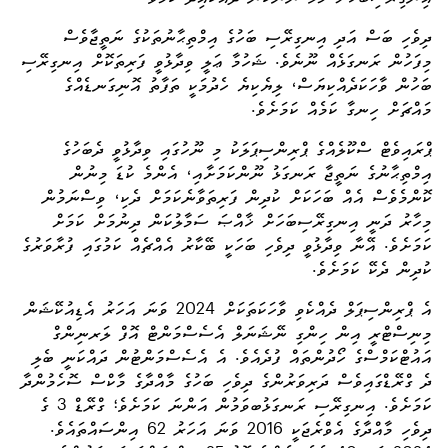
ދިވެހި ބަސް އަދި އިނގިރޭސި ބަހުގެ އިމްތިޙާނުތަކުގެ ނަތީޖާވެސް
މިފަހުން ރަނގަޅެއް ނޫނެވެ. ޝަހުމާ ޢަލީ ވިދާޅުވީ ފަރިތަކޮށް އިނގިރޭސި
ބަހުން ވާހަކަދެއްކިޔަސް، ލިޔެކިޔެ ހެދުމަކީ ތަފާތު އޮނިގަނޑެއްގެ
މައްޗަށް ހިނގާ ކަމެއް ކަމަށެވެ.
ޕްރައިވެޓް ސްކޫލެއްގެ ޕްރިންސިޕަލަކު މި ނޫހުގައި ވިދާޅުވީ ދެބަހުގެ
އިމްތިޙާނުގެ ނަތީޖާ ރަނގަޅު ނޫންކަމަށާއި، އެންމެ ކުޑަ މިނުން
ކޮންމެވެސް އެއް ބަހަކަށް ކުދިން ފަރިތަވާނެކަމަށް ދެކި، ވިސްނަމުން
މިހާރު ދަނީ އިނގިރޭސިބަހަށް ޚާއްޞަ ސަމާލުކަން ދިނުމަށް ކަމަށް
ކަމަށެވެ. އޭނާ ވިދާޅުވީ ދިވެހި ބަހަކީ ބޭކާރު އެއްޗެއް ކަމުގައި ފުރާވަރުގެ
ކުދިން ދެކޭ ކަމަށެވެ.
އެ ޕްރިންސިޕަލް ދެއްކެވި ވާހަކަތަކަށް 2024 ވަނަ އަހަރު އެޑިއުކޭޝަން
މިނިސްޓްރީ އިން ހިންގި ނޭޝަނަލް އެސެސްމަންޓް އޮފް ލަރނިންގް
އައުޓްކަމްސްގެ ހޯދުންތައް ފުދެއެވެ. އެ އެސެސްމަންޓުން
ދައްކަނީ
ބެލި
ދެ ގްރޭޑްގައިވެސް ދަރިވަރުންގެ ދިވެހި ބަހުގެ މާއްދާގެ މާކްސް ސޮހެމުންދާ
ކަމަށެވެ. އިނގިރޭސި ރަނގަޅުބވަމުން އަންނަ ކަމަށެވެ؛ ގްރޭޑް 3 ގެ
ދިވެހި މާއްދާގެ އެވްރެޖަކީ 2016 ވަނަ އަހަރު 62 އިންސައްތައެވެ.