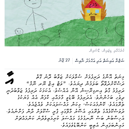
ކުރެހުމާއި ޑިޒައިން: ޑޮސެއިން
އާ
27 Jun
27 ޖޫން
ޝަޒްރާ އައިޝަތް
އަދި
އަޙްމަދު ނާއިޝް
އާ
މިނަތު އޭނާގެ ދަރިފުޅަށް ސުވާލަކަށް ޖަވާބު ދޭނެ ގޮތް
ދަސްކޮށްދެވޭތޯ ބަލަމުން ދިޔައެވެ. ”ވަޓް އިޒް ޔޮރ ނޭމް“
ދަރިފުޅު ގާތު އިނގިރޭސިން އޭނާ އެއްސެވެ. އެކަމަކު ދަރިފުޅު ޖަވާބުދެނީ
ދިވެހި ބަހުންނެވެ. އެދަރިފުޅު ބޮޑުވީ މާމައާއި ކާފަޔާ އެއް ގެޔަކުގެ
ތެރޭގައެވެ. ކޮންމެއަކަސް، މިކަން މައްސަލައަކަށް ވެއްޖެއެވެ.
ދުވަސްކޮޅެއްގެ ތެރޭގައި އެސޮރު މާލޭގައި ޕްރީ ސްކޫލަށް ދާން ފަށާނެއެވެ.
އެހިސާބުން ބަސް ނޭނގުމުގެ މައްސަލަ ކުރިމަތިވެދާނެ ކަންމައްޗަށް
މައިންބަފައިން އެތިބީ ކަންބޮޑުވެފައެވެ.