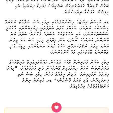
ބަހުން މޮށިއުޅޭ
ހަމައެކަނިހެން
ބަޔަކީވެސް (މަލިކު ފިޔަވައި) ބައި
މިލިޔަން ހަމަނުވާ ދިވެހިންނެވެ.
ޑރ އާމިނަތު ރިޔާޒްގެ ވިސްނުންފުޅުގައި ދިވެހި ބަސް ސަލާމަތް ނުކުރެވޭ
ހިސާބަކަށް ނުދެއެވެ. ބަހެއްގެ ޙާލަތު ބަދަލުވަނީ ފިކުރިއްޔާތާއި މާޙައުލީ
ސަބަބުތަކުންނެވެ. އެއީ އެއްގޮތަކަށް އަބަދުމެ ޤަރާރުވެ، ބަދަލު ނުވެ
އޮންނާނެ ކަންކަމެއް ނޫނެވެ. އޭނާ ވިދާޅުވީ ދިވެހި ބަސް އެއް ޖީލުން
އަނެއް ޖީލަށް ނަޤުލުކުރެވޭނީ ބަހުގެ ދައުރު އުނގެނުމާއި މީޑިޔާ އަދި
ޒުވާނުންގެ ޖާގަތަކުގައި ފުޅާ ކޮށްގެންނެވެ.
ދިވެހި ބަހުން ޅަދަރިންނާ ވާހަކަ ދެއްކުން ހުއްޓާލައިފައިވާ ޢާއިލާތަކުގެ
ޢަދަދުންވެސް ބަހަށް ދިމާވެފައިވާ ގޮންޖެހުން ފެނި ފައުޅުވެއެވެ. ”މިއަދު
ފިޔަވަޅު ނާޅައިފިނަމަ، ދެތިން ޖީލެއްގެ ފަހުން ދިވެހި ބަސް ނެތި
ހިނގައިދާނެ. އުވި މަރުވެ ގޮސްދާނެ،“ ޑރ އާމިނަތު ރިޔާޒް
ކަންބޮޑުވުމާއެކު ވިދާޅުވިއެވެ.