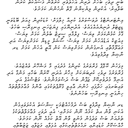
ބުނީ ދިވެހި ބަހަށް ދަރިން އަހުލުވެރި ކުރުވާން މަސައްކަތް ކުރަން
ބަލާއިރު، އެކުދިން ލިޔެކިޔާނެ ފޮތް ނުހުންނަ ކަމަށެވެ.
އިންޓަރނެޓްގެ ދުވަސްވަރުގެ ކުރިއާ ޚިލާފަށް، ކުޑަކުދިން މިއަދު ބޮޑުވަނީ
ޑިޖިޓަލް ދުނިޔެއެއްގައެވެ. އެދުނިޔޭގައި ފިޔަޖަހަނީ އިނގިރޭސި ބަހެވެ.
ގޭމު ކުޅުންކަމަށް ވިޔަސް، ފިލްމާއި ސީރީޒް ބެލުން ކަމަށް ވިޔަސް،
މިއުޒިކް އަޑުއެހުން ކަމަށް ވިޔަސް، ސޯޝަލް މީޑިޔާ ކަމަށްވިޔަސް އަދި
މަޢުލޫމާތާއި އުނގެނުން ކަމަށްވިޔަސް ކަން އޮތީ އެހެން ކަމަށް ޑރ
ނާޝިޔާ ވިދާޅުވިއެވެ.
މިފަހުން ކޭ-ޕޮޕް ފުރާވަރުގެ ކުދިންގެ މެދުގައި މާ މަޝްހޫރު ވެއްޖެއެވެ.
ފުރާވަރުގެ ދިވެހި ކުދިބަޔަކަށް މިހާރު އެދަނީ ކޮރެޔާ ބަހާއި މަންގާ އަދި
އެނިމޭ މެދުވެރިކޮށް ޖަޕާން ބަސް ދަސްވަމުންނެވެ. ވަޓްސްއެޕް އަދި
ވައިބަރގައި ހަދާފައި ހުންނަ ޢާއިލީ ގްރޫޕްތަކުގައި ޢާންމު މުޢާމަލާތްތައް
ހިންގަނީ އިނގިރޭސި ބަހުންނެވެ.
ޑރ ނާޝިޔާ ވިދާޅުވީ ބަސް ދެމެެހެއްޓުމަކީ ސިޔާސަތު އެކުލަވައިގެން
އެކަނި ވާން އތް ކަމެއް ނޫން ކަމަށާއި، އެއީ ދުވަހީ މުޢާމަލާތްތަކުގެ
ތެރެއަށް ބަސް ވަދެގެން މެނުވީ ވާން އޮތް ކަމެއް ނޫން ކަމަށެވެ.
ޚާއްޞަކޮށް ކުޑައިރާއި ރަޙްމަތްތެރިކަމާއި އުފަލާއި މަޖަލާއި ޖަޒުބާތާއި