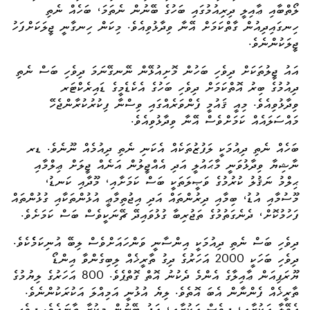
ލޯތްބާއި ޢާއިލީ ދިރިއުމުގައި ބަހުގެ ބޭނުން ނެތަމަ، ބަހެއް ނެތި
ހިނގައިދިއުން ގާތްކަމަށް އޭނާ ވިދާޅުވިއެވެ. މިކަން ހިނގާނީ ޖީލަކަށްފަހު
ޖީލަކުންނެވެ.
އައު ޖީލުތަކަށް ދިވެހި ބަހުން މޮށިއުޅޭން ނޭނގޭނަމަ ދިވެހި ބަސް ނެތި
ދިއުމުގެ ބިރު އޮތްކަމަށް ދިވެހި ބަހުގެ އެކެޑެމީގެ ޑައިރެކްޓަރ
ވިދާޅުވިއެވެ. މިއީ ޤައުމީ ފެންވަރެއްގައި ވިސްނާ ފިކުރުކުރާންޖެހޭ
މައްސަލައެއް ކަމަށްވެސް އޭނާ ވިދާޅުވިއެވެ.
ބަހެއް ނެތި ދިއުމަކީ ލަފުޒުތަކެއް އެކަނި ނެތި ދިއުމެއް ނޫނެވެ. ޑރ
ނާޝިޔާ ވިދާޅުވަނީ މާޙައުލީ އަދި އެއްޖީލުން އަނެއް ޖީލަށް ޢިލްމާއި
ޙިލްމު
ނަޤުލު
ކުރުމުގެ ވަޞީލަތަކީ ބަސް ކަމަށާއި، މޫދާއި ކަނޑު،
މޫސުމާއި އުޑު، ބިމާއި ދިރުންތައް އަދި އިޖުތިމާޢީ އުޅުންތަކާއި ގުޅުންތައް
ފަހުމުކޮށް، ދެނެގަތުމުގެ ތަޖުރިބާ ގުޅުވައިދޭ ޗޭނަކީވެސް ބަސް ކަމަށެވެ.
ދިވެހި ބަސް ނެތި ދިއުމަކީ އިންސާނީ ވަންހައަށްވެސް ލިބޭ އުނިކަމެެކެވެ.
ދިވެހި ބަހަކީ 2000 އަހަރުގެ ދިގު ތާރީޚެއް ލިބިގެންވާ އިންޑޯ
ޔޫރަޕިއަން ޢާއިލާގެ އެންމެ ދެކުނު އޮތް ގޮތްޕެވެ. 800 އަހަރުގެ ލިޔުމުގެ
ތާރީޚެއް ފެންނާން އެބަ އޮތެވެ. ލިޔެ އުޅުނީ އަމިއްލަ އަކުރަކުންނެވެ.
އެވޭލާ އަކުރާއި، ދިވެސް އަކުރާއި، އަދު ބޭނުން މިކުރާ ތާނައެވެ. ދިވެހި