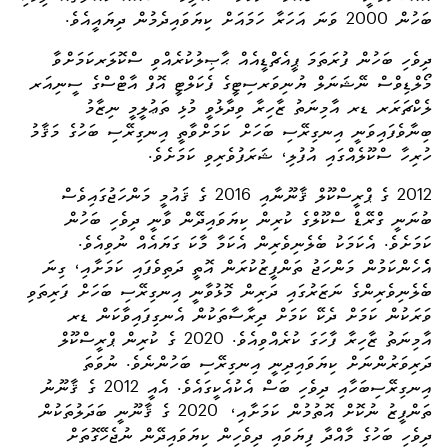
ބަހުން 2000 ވަނަ އަހަރާ ހަމައަށް ކިޔަވައިދެމުން ދިޔައީއެވެ.
ދިވެހި ބަހުން ފުރަތަމަ ޕީއެޗްޑީއެއް
ޙާޞިލުކުރެއްވި ސްކޮލަރކަމަށްވާ
މޯލްޑިވްސް ނޭޝަނަލް ޔުނިވަރސިޓީގެ ފެކަލްޓީ އޮފް އާޓްސްގެ ސީނިއަރ
ލެކްޗަރަރ ޑރ އާމިނަތު ޒާހިރާ ވިދާޅުވީ މުޅި ތަޢުލީމީ ނިޒާމު
ބިނާވެފައިވަނީ އިނގިރޭސި ބަހަށް ކަމަށްވާތީ އިނގިރޭސި ބަހުގެ މަޤާމު
ހުރިހާ ސްކޫލެއްގައި އުފުލި، ޝަރަފުވެރިވި ކަމަށެވެ.
2012 ގެ ޕްރީސްކޫލް ޤާނޫނާއި 2016 ގެ ޤައުމީ މަންހަޖުގައިވެސް
ބުނަނީ ގްރޭޑް ސްކޫލްގެ ކުރިން ކިޔަވައިދޭން ވާނީ ދިވެހި ބަހުން
ކަމަށެވެ. އެކަމަކު ބެލެނިވެރިން އެކަމާ މާކަ ގަޔައެއް ނުވިއެވެ.
އެެހެންކަމުން މަންހަޖު ތަންފީޒުކުރަން އޮތީ ދަތިވެފައި ކަމަށާއި، ގިނަ
ބެލެނިވެރިންގެ ނަޒަރުގައި ދަރިން މޮޅުވާނީ އިނގިރޭސި ބަހަށް ފަރިތަވި
ވަރަކުން ކަމަށް ދެކޭ ކަމަށް ދިރާސާތަކުން އެނގިފައިވާކަން ޑރ
އާމިނަތު ޒާހިރާ ފާހަގަ ކުރެއްވިއެވެ. 2020 ގެ ކުރިން ޕްރީސްކޫލް
ދަރިވަރުންނަށް ކިޔަވައިދިނީ އިނގިރޭސި ބަހުންނެވެ. ނުވަތަ
އިނގިރޭސިބަހާއި ދިވެހި ބަސް އެކުއެކީގައެވެ. އެއީ 2012 ގެ ޤާނޫނު
ތަންފީޒު ނުކޮށް އޮތުމުން ކަމަށާއި، 2020 ގެ ޤާނޫނީ ބަދަލުތަކުން
ދިވެހި ބަހުގެ މާއްދާ ފިޔަވައި ދިވެހިން ކިޔަވައިދޭން ނުޖެހޭގޮތަށް