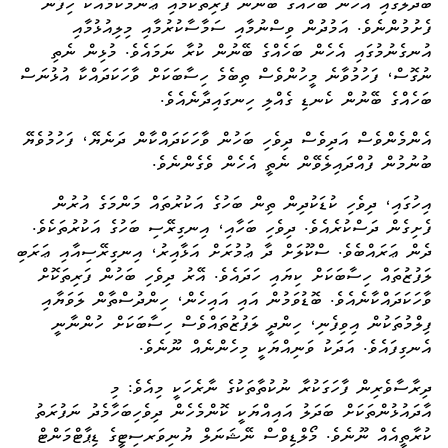
ބަދަލުގައި އެހެން ބަހެއްގެ ބޭނުން ފަރިތަކަމާއި ޢާންމުކަމާއެކު ހިފާން
ފެށުމުންނެވެ. އަމުދުން ވިސްނުމާއި ސަމާސާކުރުމާއި މިލިއުޅުމާއި
އުނގެނުމުގައި އެހެން ބަހެއްގެ ބޭނުން ކުރާ ނަމައެވެ. މުޅިން ނެތި
ނުގޮސް، ފަހުމުވާނެ މީހުންވެސް ތިބެމެ ހިސާބަކަށް ވާހަކަދައްކާ އުޅުނަސް
ބަހެއްގެ ބޭނުން ކެނޑި ގެއްލި ހިނގައިދާނެއެވެ.
އެންމެންވެސް އަދިވެސް ދިވެހި ބަހުން ވާހަކަދައްކާން ދަނެޔޭ، ފަހުމުވެޔޭ
ބުނުމުން ފުއްދައިލެވޭން ނެތީ އެހެން ވެގެންނެވެ.
އިހުގައި، ދިވެހި ކުޑަކުދިން ތިން ބަހުގެ އަކުރުތައް މަންމަގެ އުރުން
ފެށިގެން ދަސްކުރެއެވެ. ދިވެހި ބަހާއި، އިނގިރޭސި ބަހުގެ އަކުރުތަކެވެ.
ދެން ޢަރައްބެވެ. ސްކޫލަށް ދާ ޢުމުރަށް އަޅާއިރު، އިނގިރޭސިއާއި ޢަރަބި
ލަފުޒުތައް ހިސާބަކަށް ކިޔައި ހަދައެވެ. އޭރު ދިވެހި ބަހުން ފަރިތަކޮށް
ވާހަކަދައްކާނެއެވެ. ބޮޑުވަމުން އައި އައިހެން، ހިންދުސްތާން ލަވަޔާއި
ފިލްމުތަކުން އިވިފެނި، ހިންދީ ލަފުޒުތައްވެސް ހިސާބަކަށް ހުންނާނީ
އެނގިފައެވެ. އަދަކު ވަނިއްޔަކީ މިހެންނެއް ނޫނެވެ.
ދިރާސާވެރިން ފާހަގަކުރާ ނުކުތާތަކުގެ ނާރެހަކީ މިއެވެ: މި
އާދައުޅުންތަކަށް ބަދަލު އައިއްޔަކީ ކޮންމެހެން ދިވެހިބަހާމެދު ނަފުރަތު
ކުރާތީއެއް ނޫނެވެ. މޯލްޑިވްސް ނޭޝަނަލް ޔުނިވަރސިޓީގެ ޑިޕާޓްމަންޓް