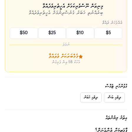
މިނިވަން ނޫސްވެރިކަމަށް އެހީތެރިވެދެއްވާ
ބިރެއްނެތި ޚަބަރު ގެނެސްދިނުމަށް އެހީތެރިވެދެއްވާ
އެއްފަހަރު ދެއްވާ
$50
$25
$10
$5
ނުވަތަ
މެމްބަރަކަށް ވެލައްވާ
މަހަކު $5 އިން ފެށިގެން
ގުޅުންހުރި ޓެގްސް
ދިވެހި ބަސް
ދިވެހި ޚަބަރު
އިތުރު ލިޔުންތައް
ފާގަތިކަން އެންމެނަށް؟