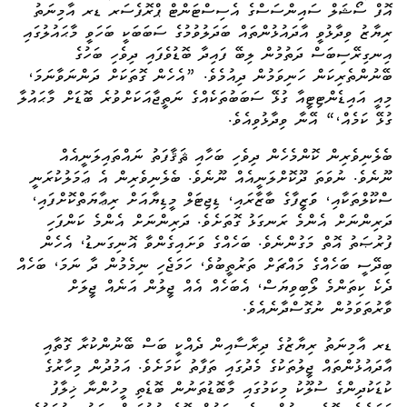
އޮފް ސޯޝަލް ސައިންސަސްގެ އެސިސްޓަންޓް ޕްރޮފެސަރ ޑރ އާމިނަތު
ރިޔާޒު ވިދާޅުވީ އާދައުޅުންތައް ބަދަލުވުމުގެ ސަބަބަކީ ބަހަވީ މާޙައުލުގައި
އިނގިރޭސިބަސް ދަތުމުން ލިބޭ ފައިދާ ބޮޑުވެފައި ދިވެހި ބަހުގެ
ބޭނުންތެރިކަން ހަނިވަމުން ދިއުމެވެ. ”އެހެން ގޮތަކަށް ދަންނަވާނަމަ،
މިއީ އައިޑެންޓިޓީއާ ގުޅޭ ސަބަބުތަކެއްގެ ނަތީޖާއަކަށްވުރެ ބޮޑަށް މާޙައުލާ
ގުޅޭ ކަމެއް،“ އޭނާ ވިދާޅުވިއެވެ.
ބެލެނިވެރިން ކޮންމެހެން ދިވެހި ބަހާއި ޘަޤާފަތު ނައްތައިލަނީއެއް
ނޫނެވެ. ނުވަތަ ދޫކޮށްލަނީއެއް ނޫނެވެ. ބެލެނިވެރިން އެ ޢަމަލުކުރަނީ
ސްކޫލްތަކާއި، ވަަޒީފާގެ ބާޒާރައި، ޑިޖިޓަލް މީޑިޔާއަށް ރިޢާޔަތްކޮށްފައި،
ދަރިންނަށް އެންމެ ރަނގަޅު ގޮތަށެވެ. ދަރިންނަށް އެންމެ ކަންފަހި
ފުރުޞަތު އޮތް މަގުންނެވެ. ބަހެއްގެ ވަށައިގެންވާ އޮނިގަނޑު، އެހެން
ބިދޭސީ ބަހެއްގެ މައްޗަށް ތަރުތީބުވެ، ހަމަޖެހި ނިމެމުން ދާ ނަމަ، ބަހެއް
ދެކެ ކިތަންމެ ލޯބިވިޔަސް، އެބަހެއް އެއް ޖީލުން އަނެއް ޖީލަށް
ވާރުތަވަމުން ނުގޮސްދާނެއެވެ.
ޑރ އާމިނަތު ރިޔާޒުގެ ދިރާސާއިން
ދެއްކީ
ބަސް ބޭނުންކުރާ ގޮތާއި
އާދައުޅުންތައް ޖީލުތަކުގެ މެދުގައި ތަފާތު ކަމަށެވެ. އަމުދުން މިހާރުގެ
ކުޑަކުދިންގެ ސުލޫކު މިކަމުގައި މާބޮޑުތަނުން ބޮޑެތި މީހުންނާ ޚިލާފު