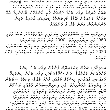
ކަމަށެވެ. ބޮޑެތި މީހުން ދިވެހި ބަހުން މޮށެ އުޅުނަސް، އައު ޖީލުތަކުގެ
ބަހަވީ ލެނބުންތަކާއި ގަޔާވުން ހުރީ މުޅިން އެހެން ފައްތަރެއްގައެވެ.
ބައެއް ކުދިންގެ ދިވެހި ބަހުގެ ފެންވަރު ހުރީ ޢާންމުކޮށް ބޭނުންހިފާ އުޅޭ
ބަހެއްގެ ވަށައިގެން ބޮޑުވާ ކުދިބަޔަކުގެ ކިބައިގައި އާދައިގެ މަތިން
ހުންނަންވާނެ ވަރަށް ވުރެ މާ ދަށުގައެވެ.
އިނގިރޭސި ބަހަކީ ސްކޫލްތަކުގައި ކިޔަވައިދީ މުޢާމަލާތްކުރާ ބަސްކަމުގައި
1960 ގައި ނިންމައިފިއެވެ. 2000 ވަނަ އަހަރާ ޖެހުނުއިރު،
ދިވެހިރާއްޖޭގެ ހުރިހާ ސްކޫލެއްގައި ކިޔަވައިދެނީ އިނގިރޭސި ބަހުންނެވެ.
2020 ގައި ތަޢުލީމާބެހޭ
ޤާނޫނުން
އެކަން އެގޮތަށް ކަނޑައަޅައި، ޤަރާރު
ކުރިއެވެ.
އިނގިރޭސި ބަހުން ކިޔަވައިދޭން ފެށުމުން ދިވެހި ބަސް ކިޔަވާ
މާއްދާއަކަށް ވެއްޖެއެވެ. ދެން ސްކޫލްތަކުގައި ދިވެހި ބަހުން ކިޔަވައިދޭ
ހަމައެކަނި މާއްދާއަކީ އިސްލާމް ކަމުގައި ވެއްޖެ މެއެވެ. މިކަމުގެ ސަބަބުން
ދެ ގިންތިއެއް އުފަންވިއެވެ. އެއީ އިނގިރޭސިބަހުން މާލެއާއި މަޝްހޫރު
ބޮޑެތި ސްކޫލްތަކުގައި ކިޔަވާ ދަރިވަރުންގެ ގިންތިއާއި، ރަށްފުށުގައި
ދިވެހި ބަހުން ކިޔަވާ ދަރިވަރުންގެ ގިންތިއެވެ. މިތަފާތު ނައްތައިލާ،
ހުރިހާ ސްކޫލަކުން ކިޔަވައިދޭން ޖެހޭ އެއް ޤައުމީ މަންހަޖު އެކުލަވައި،
އެއްކުރެވުނީ 1970 ގައެވެ. ނަމަވެސް އަދިވެސް ބައެއް މާއްދާތައް ދިވެހި