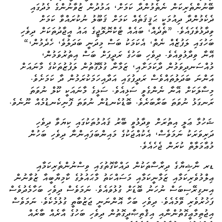
ބޭނުންތެރިކަން ނެތެމުންދާ ކަމަށް، އަމުދުން ޒުވާނުންގެ މެދުގައި
ދެކެމުންދާ ދިއުމަކީ ޙަޤީޤަތެއް ކަމަށް ޤަބޫލު ނުކުރައްވާ ކަމަށް
ވިދާޅުވެފައެވެ. ”ތެދެއް، ބައެއް ޓެކްނޮލޮޖީގެ އައު އީޖާދުތަކަށް ދިވެހި
ބަހުގައި ލަފުޒެެއް ނެތް، އެކަމަކު ބަސް މިދަނީ ބަދަލުވެ، ހެދެމުން،“
އޭނާ ވިދާޅުވިއެވެ. ދިވެހި ބަހުގެ ރަދީފަށް ބަސް އިތުރުވަމުން،
މުއްސަނދިވަމުން ދާކަމަށާއި، ޒަމާނާ ގުޅޭގޮތުން ލަފުޒުތަކުގެ މާނައަށް
އަަންނަ ބަދަލުތައްވެސް ރަދީފުގައި އަދާއިހަމަކުރަމުން ދާ ކަމަށެވެ.
މިސާލަކަށް އޭނާ ނެންގެވީ ސަޅިއެވެ. ސަޅީގެ މާނައަކީ ކޫލް ނުވަތަ
ރަނގަޅު ނުވަތަ ބަރާބަރެވެ. ބޮޑުކެނޑުން ނުވަތަ ފޮނިކެނޑުމެއް ނޫނެވެ.
ޝަހުމާ ޢަލީ އިތުރަށް ވިދާޅުވީ ބޭރު ޤައުމުތަކުގައި ކިޔަވާ ދިވެހި
ދަރިވަރަކު ނަމަވެސް، އެކުއްޖަކުގެ މައިންބަފައިންނާ ދިވެހި ބަހުން
މުޢާމަލާތް ކުރަން ޖެހެއެވެ.
ޑރ ނާޝިޔާގެ ދިރާސާތަކުން ދައްކާގޮތުގައި ވިސްނުންތެރިކަމާއި
ޢިލްމުވެރިކަމާއި ޒަމާނީކަމާއި މަސައްކަތު މާޙައުލުގެ ކާމިޔާބީއާ ޒުވާނުން
އިނގިރޭސިބަސް ނުހަނު ބޮޑަށް
ގުޅުވައެވެ
. ނަމަވެސް ދިވެހި ބަހާމެދުވެސް
ފަޚުރުވެރި ވޭމެއެވެ. ދިވެހި ބަހާ އޮންނަނީ ޖަޒުބާތީ ގުޅުމެކެވެ. ނަމަވެސް
އިޖުތިމާޢީގޮތުންނާއި އިޤްތިޞާދީގޮތުން ދިވެހި ބަހުގެ އާރެއް ބާރެއް