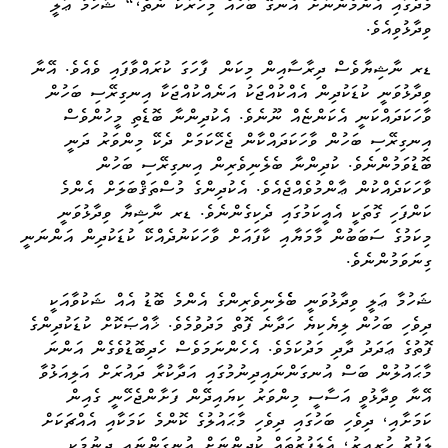
މެދުގައި އެންމެންނަށް އެނގޭ ބަހެއް މިހާރަކު ނެތް،“ ޝަހުމާ ޢަލީ
ވިދާޅުވިއެވެ.
ޑރ ނާޝިޔާވެސް
ދިރާސާއިން
މިކަން ފާހަގަ ކުރައްވާފައި ވެއެވެ. އޭނާ
ވިދާޅުވަނީ ކުޑަކުދިން އެއްކުއްޖަކު އަނެއްކުއްޖަކާ އިނގިރޭސި ބަހުން
ވާހަކަދައްކަނީ އެކަންޏެއް ނޫނެވެ. އެކުދިންނާ ބޮޑެތި މީހުންވެސް
އިނގިރޭސި ބަހުން ވާހަކަދައްކާން ޖެހޭކަމަށް ދެކޭ މިންވަރު ދަނީ
ބޮޑުވަމުންނެވެ. ކުދިންނާ ބެލެނިވެރިން އިނގިރޭސި ބަހުން
ވާހަކަދެއްކުން ޢާންމުވެއްޖެއެވެ. އެކުދިންގެ މުސްތަޤްބަލަށް އެންމެ
ކަންފަހި ގޮތަކީ އެއީކަމުގައި ދެކިގެންނެވެ. ޑރ ނާޝިޔާ ވިދާޅުވަނީ
މިކަމުގެ ސަބަބުން މާމަޔާއި ކާފައަށް ވާހަކަނުދެއްކޭ ކުޑަކުދިން އަންނަނީ
ގިނަވަމުންނެވެ.
ޝަހުމާ ޢަލީ ވިދާޅުވަނީ ބެެލެނިވެރިންގެ އެންމެ ބޮޑު އެއް ޝަކުވާއަކީ
ދިވެހި ބަހުން ލިޔެކިޔެ ހަދާނެ ފޮތް މަދުވުމެވެ. ޚާއްޞަކޮށް ކުޑަކުދިންގެ
ފޮތުގެ ޢަދަދު ދާދި މަދުކަމެވެ. އެހެންނަމަވެސް ހެދިބޮޑުވެގެން އަންނަ
މާޙައުލުން ބަސް އުނގަންނައިދިނުމުގައި އަދާކުރާ ދައުރަށް އަލިއަޅުވާ
އޭނާ ވިދާޅުވީ އަސާސީ މިންވަރު ކިޔައިދޭން ފަށާންޖެހޭނީ ގެއިން
ކަމަށާއި، ދިވެހި ބަހުގައި ދިވެހި މާޙައުލުގެ ކޮންމެ ކަމަކާއި އެއްޗަކަށް
ލަފުޒު ހުރިއިރު، އެލަފުޒުތައް ކުދިންނަށް އުނގަންނައި ދިނުމަކީ