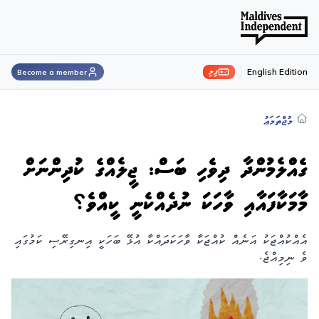
ފިލި
English Edition
Become a member
›
މުޖްތަމަޢު
ގެއްލެމުންދާ ދިވެހި ބަސް: ޖީލެއްގެ ކުދިންނަށް
މާމަކާފައާއި ވާހަކަ ނުދެއްކެނީ ކީއްވެ؟
އެއްކުއްޖަކު އަނެއް ކުއްޖަކާ ވާހަކަދައްކާ އުޅޭ ބަހަކީ އިނގިރޭސި ކަމުގައި
ވެ ނިމިއްޖެ.